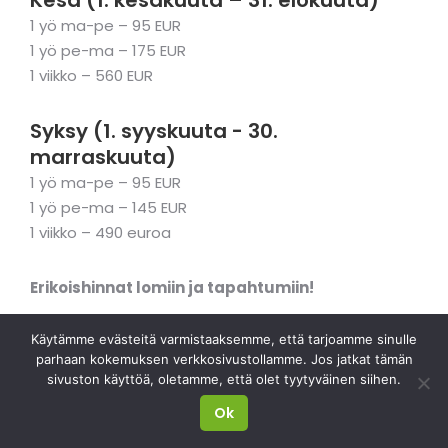
Kesä (1. kesäkuuta – 31. elokuuta)
1 yö ma-pe – 95 EUR
1 yö pe-ma – 175 EUR
1 viikko – 560 EUR
Syksy (1. syyskuuta - 30.
marraskuuta)
1 yö ma-pe – 95 EUR
1 yö pe-ma – 145 EUR
1 viikko – 490 euroa
Erikoishinnat lomiin ja tapahtumiin!
Hinnat eivät sisällä ALV 9%.
Käytämme evästeitä varmistaaksemme, että tarjoamme sinulle
Jos haluamasi loma-aika ei vastaa tarjoamiamme
parhaan kokemuksen verkkosivustollamme. Jos jatkat tämän
sivuston käyttöä, oletamme, että olet tyytyväinen siihen.
vaihtoehtoja, ota yhteyttä, niin etsitään yhdessä
sinulle sopiva ratkaisu!
Ok
HUOMIO!
Yritys pidättää oikeuden hintojen